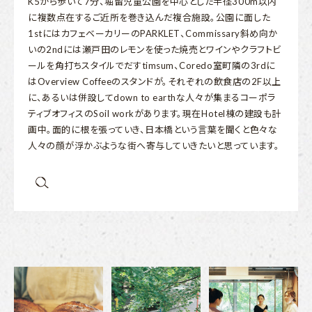
K5から歩いて7分、堀留児童公園を中心とした半径300m以内
に複数点在するご近所を巻き込んだ複合施設。公園に面した
1stにはカフェベーカリーのPARKLET、Commissary斜め向か
いの2ndには瀬戸田のレモンを使った焼売とワインやクラフトビ
ールを角打ちスタイルでだすtimsum、Coredo室町隣の3rdに
はOverview Coffeeのスタンドが。それぞれの飲食店の2F以上
に、あるいは併設してdown to earthな人々が集まるコーポラ
ティブオフィスのSoil workがあります。現在Hotel棟の建設も計
画中。面的に根を張っていき、日本橋という言葉を聞くと色々な
人々の顔が浮かぶような街へ寄与していきたいと思っています。