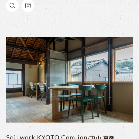
Soil work KYOTO Com-ion
/東山 京都