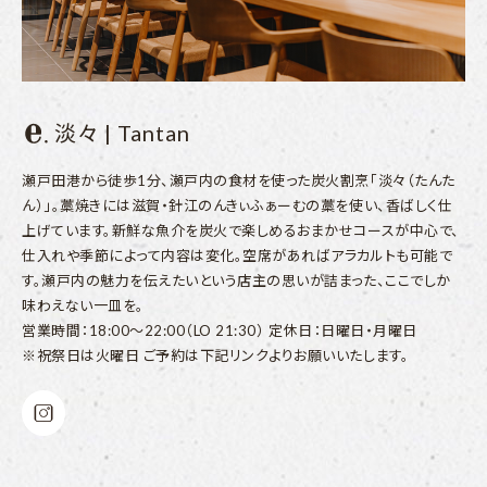
淡々 | Tantan
瀬戸田港から徒歩1分、瀬戸内の食材を使った炭火割烹「淡々（たんた
ん）」。藁焼きには滋賀・針江のんきぃふぁーむの藁を使い、香ばしく仕
上げています。新鮮な魚介を炭火で楽しめるおまかせコースが中心で、
仕入れや季節によって内容は変化。空席があればアラカルトも可能で
す。瀬戸内の魅力を伝えたいという店主の思いが詰まった、ここでしか
味わえない一皿を。
営業時間：18:00〜22:00（LO 21:30） 定休日：日曜日・月曜日
※祝祭日は火曜日 ご予約は下記リンクよりお願いいたします。