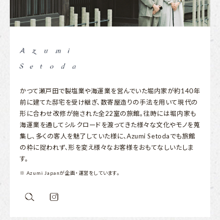
かつて瀬戸田で製塩業や海運業を営んでいた堀内家が約140年
前に建てた邸宅を受け継ぎ、数寄屋造りの手法を用いて現代の
形に合わせ改修が施された全22室の旅館。往時には堀内家も
海運業を通してシルクロードを渡ってきた様々な文化やモノを蒐
集し、多くの客人を魅了していた様に、Azumi Setodaでも旅館
の枠に捉われず、形を変え様々なお客様をおもてなしいたしま
す。
※ Azumi Japanが企画・運営をしています。