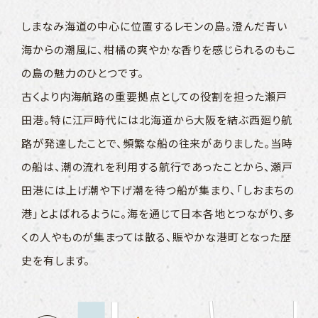
しまなみ海道の中心に位置するレモンの島。
澄んだ青い
海からの潮風に、柑橘の爽やかな香りを感じられるのも
こ
の島の魅力のひとつです。
古くより内海航路の重要拠点としての役割を担った瀬戸
田港。
特に江戸時代には北海道から大阪を結ぶ西廻り航
路が発達したことで、
頻繁な船の往来がありました。
当時
の船は、潮の流れを利用する航行であったことから、
瀬戸
田港には上げ潮や下げ潮を待つ船が集まり、
「しおまちの
港」とよばれるように。
海を通じて日本各地とつながり、多
くの人やものが集まっては散る、
賑やかな港町となった歴
史を有します。